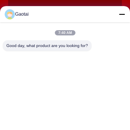
Gaotai
7:40 AM
GỬI ĐI
Good day, what product are you looking for?
ĐỊA CHỈ
Thành phố Hành Thủy, tỉnh Hà Bắc, huyện An Bình, Khu công
nghiệp Beidaliang
HEBEI ZHAOYANG MEDICAL INSTRUMENT
CO., LTD.