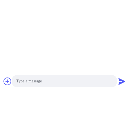
ĐẶT MUA
Photo
Định giá được cập nhật thường xuyên, xin vui lòng để lại cho
Video Call
chúng tôi email của bạn, chúng tôi sẽ liên hệ với bạn rất sớm