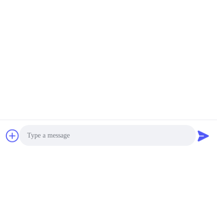
ĐẶT MUA
Photo
Định giá được cập nhật thường xuyên, xin vui lòng để lại cho
Video Call
chúng tôi email của bạn, chúng tôi sẽ liên hệ với bạn rất sớm