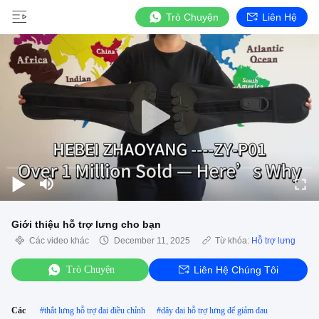
Trò Chuyện
Liên Hệ
Giới thiệu hỗ trợ lưng cho bạn
Các video khác
December 11, 2025
Từ khóa:
Hỗ trợ lưng
Trò Chuyện
Liên Hệ Chúng Tôi
Các
#
thắt lưng hỗ trợ đai điều chỉnh
#
dây đai hỗ trợ lưng để giảm đau