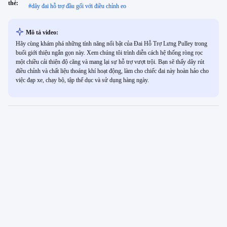
thẻ:
#
dây đai hỗ trợ đầu gối với điều chỉnh eo
Mô tả video:
Hãy cùng khám phá những tính năng nổi bật của Đai Hỗ Trợ Lưng Pulley trong
buổi giới thiệu ngắn gọn này. Xem chúng tôi trình diễn cách hệ thống ròng rọc
một chiều cải thiện độ căng và mang lại sự hỗ trợ vượt trội. Bạn sẽ thấy dây rút
điều chỉnh và chất liệu thoáng khí hoạt động, làm cho chiếc đai này hoàn hảo cho
việc đạp xe, chạy bộ, tập thể dục và sử dụng hàng ngày.