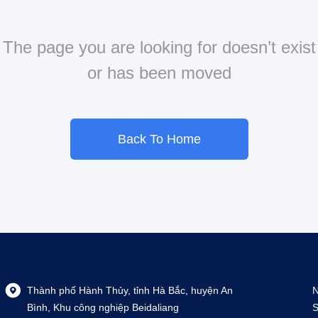
The page you are looking for doesn’t exist
or has been moved
Back To Home
Thành phố Hành Thủy, tỉnh Hà Bắc, huyện An
N
Bình, Khu công nghiệp Beidaliang
S