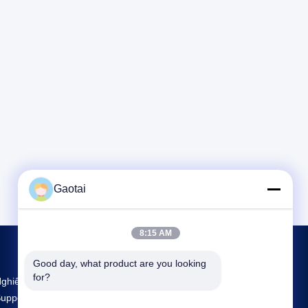
Gaotai
8:15 AM
Good day, what product are you looking 
for?
ghiên Cứu Và Sản Xuất Lớn Nhất Back
upport Nhà Cung Cấp Ở Trung Quốc