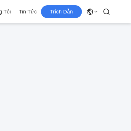
g Tôi
Tin Tức
Trích Dẫn