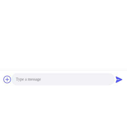
ĐẶT MUA
Photo
Định giá được cập nhật thường xuyên, xin vui lòng để lại cho
Video Call
chúng tôi email của bạn, chúng tôi sẽ liên hệ với bạn rất sớm