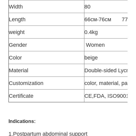
Width
80
Length
66см-76см
77см
weight
0.4kg
Gender
Women
Color
beige
Material
Double-sided Lycra f
Customization
color, material, pack
Certificate
CE,FDA, ISO9001,I
Indicatio
ns:
1.Postpartum abdominal support