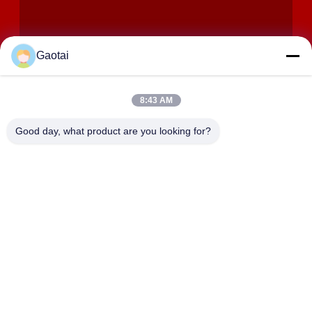
Gaotai
8:43 AM
GỬI ĐI
Good day, what product are you looking for?
ĐỊA CHỈ
Thành phố Hành Thủy, tỉnh Hà Bắc, huyện An Bình, Khu công
nghiệp Beidaliang
HEBEI ZHAOYANG MEDICAL INSTRUMENT
CO., LTD.