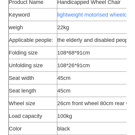
Product
Name
Handicapped Wheel Chair
Keyword
lightweight motorised wheelchai
weigh
22kg
Applicable people:
the elderly and disabled people 
Folding size
108*68*91cm
Unfolding size
108*26*91cm
Seat width
45cm
Seat length
45cm
Wheel size
26cm front wheel 80cm rear whe
Load capacity
100kg
Color
black