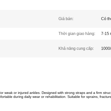
Giá bán:
Có th
Thời gian giao hàng:
7-15 
Khả năng cung cấp:
1000
or weak or injured ankles. Designed with strong straps and a firm struct
able during daily wear or rehabilitation. Suitable for sprains, fractur