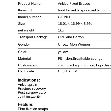
Product
Name
Ankles Fixed Braces
Keyword
boot for ankle sprain
,
ankle boot f
model number
GT-AK11
Size
18.01 × 16.99 × 8.99cm
net weight
1kg
Transport Package
OPP and Carton
Gender
Unsex
Men Women
Color
yellow
Material
PE,nylon,Breathable sponge
Customization
color, packaging option, logo desi
Certificate
CE,FDA, ISO
Indications:
Ankle sprain
Fracture recovery
Post-surgery care
Joint instability
Feature:
Firm fixation straps