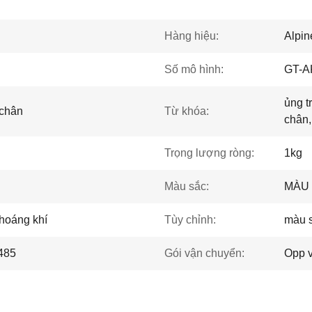
Hàng hiệu:
Alpi
Số mô hình:
GT-A
ủng t
 chân
Từ khóa:
chân,
Trọng lượng ròng:
1kg
Màu sắc:
MÀU
thoáng khí
Tùy chỉnh:
màu s
485
Gói vận chuyển:
Opp v