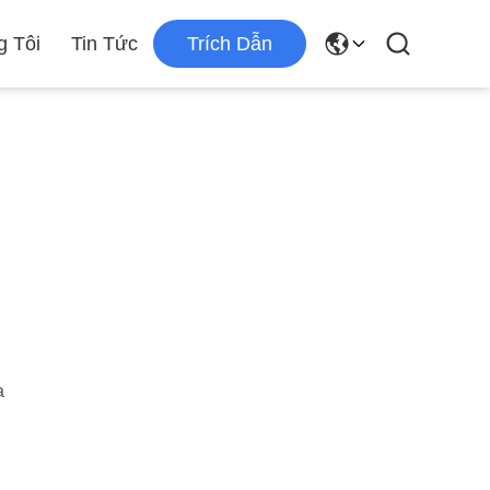
g Tôi
Tin Tức
Trích Dẫn
a