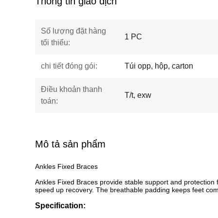
Thông tin giao dịch
Số lượng đặt hàng
1 PC
tối thiểu:
chi tiết đóng gói:
Túi opp, hộp, carton
Điều khoản thanh
T/t, exw
toán:
Mô tả sản phẩm
Ankles Fixed Braces
Ankles Fixed Braces provide stable support and protection f
speed up recovery. The breathable padding keeps feet comfort
Specification: