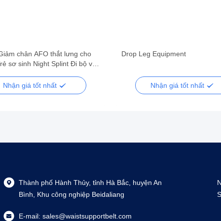
Giảm chân AFO thắt lưng cho
Drop Leg Equipment
rẻ sơ sinh Night Splint Đi bộ với
trợ sau phẫu thuật
Nhận giá tốt nhất
Nhận giá tốt nhất
Thành phố Hành Thủy, tỉnh Hà Bắc, huyện An
N
Bình, Khu công nghiệp Beidaliang
S
E-mail:
sales@waistsupportbelt.com