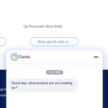
Op Pneumatic Boot Ankle
Nhận giá tốt nhất
Gaotai
8:17 AM
Good day, what product are you looking 
for?
ghiên Cứu Và Sản Xuất Lớn Nhất Back
upport Nhà Cung Cấp Ở Trung Quốc