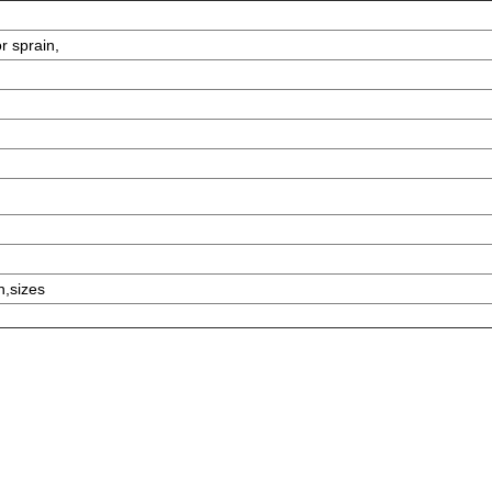
or sprain
,
n,sizes