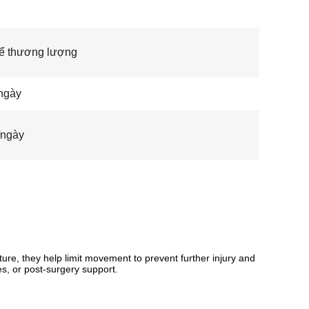
ể thương lượng
ngày
/ngày
ure, they help limit movement to prevent further injury and
es, or post-surgery support.