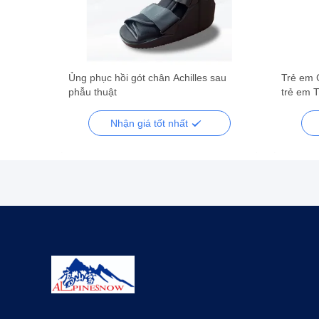
hỗ trợ
Ủng phục hồi gót chân Achilles sau
Trẻ em 
chân
phẫu thuật
trẻ em T
giày hỗ 
Nhận giá tốt nhất