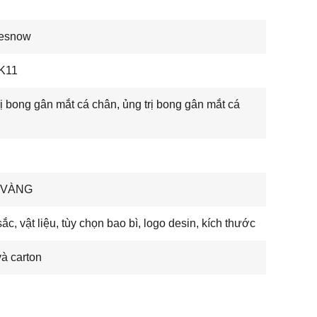
nesnow
K11
rị bong gân mắt cá chân, ủng trị bong gân mắt cá
 VÀNG
ắc, vật liệu, tùy chọn bao bì, logo desin, kích thước
à carton