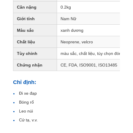
Cân nặng
0.2kg
Giới tính
Nam Nữ
Màu sắc
xanh dương
Chất liệu
Neoprene, velcro
Tùy chỉnh
màu sắc, chất liệu, tùy chọn đóng gói, 
Chứng nhận
CE, FDA, ISO9001, ISO13485
Chỉ định:
Đi xe đạp
Bóng rổ
Leo núi
Cử tạ, v.v.