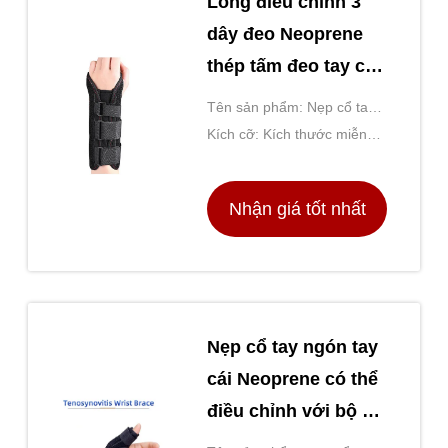
Long điều chỉnh 3
dây đeo Neoprene
thép tấm đeo tay cho
hỗ trợ thương tích
Tên sản phẩm: Nẹp cổ tay
đường hầm cổ tay
bằng lưới thoáng khí với
Kích cỡ: Kích thước miễn
nẹp thép có thể tháo rời để
phí
giảm đau bong gân
Nhận giá tốt nhất
Nẹp cổ tay ngón tay
cái Neoprene có thể
điều chỉnh với bộ ổn
định hỗ trợ bằng