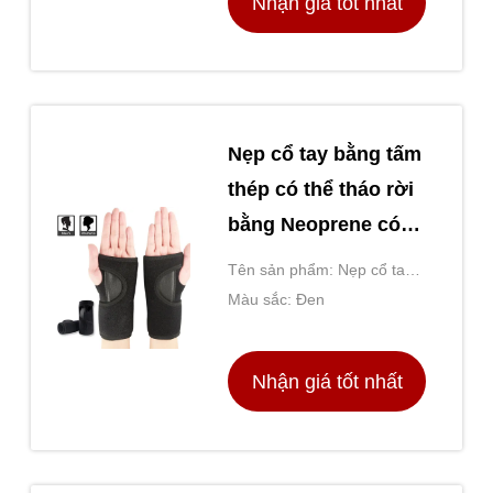
Nhận giá tốt nhất
Nẹp cổ tay bằng tấm
thép có thể tháo rời
bằng Neoprene có
thể điều chỉnh để
Tên sản phẩm: Nẹp cổ tay
giảm bong gân cổ
nén thoáng khí cho văn
Màu sắc: Đen
tay
phòng thể thao Chăm sóc
ổn định cổ tay hàng ngày
Nhận giá tốt nhất