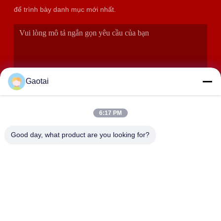
để trình bày danh mục mới nhất.
Gaotai
6:17 PM
GỬI ĐI
Good day, what product are you looking for?
ĐỊA CHỈ
Thành phố Hành Thủy, tỉnh Hà Bắc, huyện An Bình, Khu công
nghiệp Beidaliang