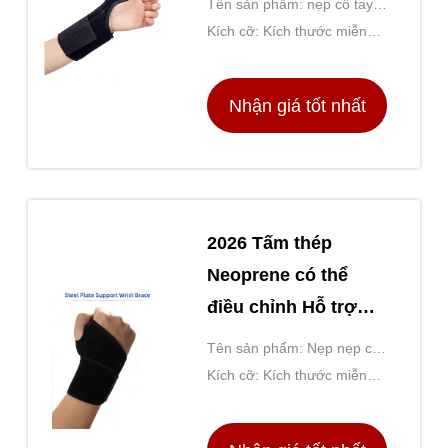
Tên sản phẩm: nẹp cổ tay
nhôm có thể tháo rời
ngón tay cái cao su tổng
Kích cỡ: Kích thước miễn
hợp với thanh nẹp nhôm có
phí
thể tháo rời
Nhận giá tốt nhất
2026 Tấm thép
Neoprene có thể
điều chỉnh Hỗ trợ
nẹp cổ tay cho ống
Tên sản phẩm: Nẹp nẹp cổ
cổ tay Giảm đau
tay nén thoáng khí
Kích cỡ: Kích thước miễn
bong gân
phí