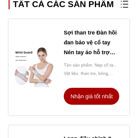
TẤT CẢ CÁC SẢN PHẨM
Sợi than tre Đàn hồi
đan bảo vệ cổ tay
Nén tay áo hỗ trợ
thể thao
Tên sản phẩm: Nẹp cổ tay
co giãn mềm mại thoáng khí
Vật liệu: than tre, bông,
cho chứng căng cổ tay
spandex
Chăm sóc giảm đau khớp
Nhận giá tốt nhất
bong gân