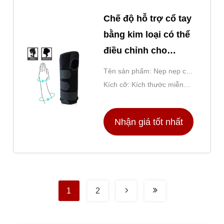
Chế độ hỗ trợ cổ tay
bằng kim loại có thể
điều chỉnh cho
đường hầm cổ tay
Tên sản phẩm: Nẹp nẹp cổ
và phục hồi xương
tay thoáng khí với tấm
Kích cỡ: Kích thước miễn
cổ tay
nhôm để giảm đau cổ tay
phí
Nhận giá tốt nhất
1
2